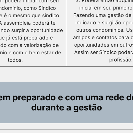
3. Poderá então adquiri
ar poderá iniciar com seu
inicial em seu primeir
ondomínio, como Síndico
Fazendo uma gestão de 
e é o mesmo que síndico
indicado e surgirão op
 A assembleia poderá te
outros condomínios. Us
ando surgir a oportunidade
amigos e contatos para 
ue já está preparado e
oportunidades em outro
do com a valorização de
Assim ser Síndico poder
nio e com o bem estar de
profissão.
todos.
bem preparado e com uma rede d
durante a gestão