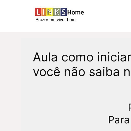
Pular
para
o
conteúdo
Aula como inicia
você não saiba 
Para