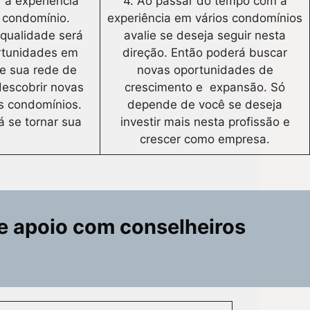
r a experiência
4. Ao passar do tempo com a
o condomínio.
experiência em vários condomínios
qualidade será
avalie se deseja seguir nesta
ortunidades em
direção. Então poderá buscar
e sua rede de
novas oportunidades de
descobrir novas
crescimento e expansão. Só
s condomínios.
depende de você se deseja
á se tornar sua
investir mais nesta profissão e
crescer como empresa.
e apoio com conselheiros