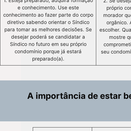
1. Esteja preparado, adquira formação
2. Se desej
e conhecimento. Use este
próprio c
conhecimento ao fazer parte do corpo
morador qu
diretivo sabendo orientar o Síndico
orgânico.
para tomar as melhores decisões. Se
escolher. Qu
desejar poderá se candidatar a
mostre q
Síndico no futuro em seu próprio
comprometi
condomínio porque já estará
seu condomí
preparado(a).
A importância de estar 